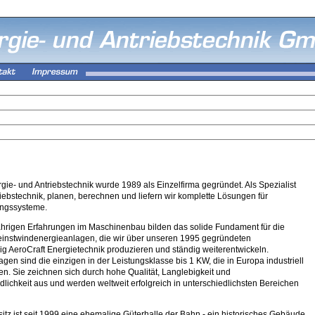
ie- und Antriebstechnik wurde 1989 als Einzelfirma gegründet. Als Spezialist
riebstechnik, planen, berechnen und liefern wir komplette Lösungen für
ungssysteme.
hrigen Erfahrungen im Maschinenbau bilden das solide Fundament für die
einstwindenergieanlagen, die wir über unseren 1995 gegründeten
g AeroCraft Energietechnik produzieren und ständig weiterentwickeln.
gen sind die einzigen in der Leistungsklasse bis 1 KW, die in Europa industriell
den. Sie zeichnen sich durch hohe Qualität, Langlebigkeit und
lichkeit aus und werden weltweit erfolgreich in unterschiedlichsten Bereichen
itz ist seit 1999 eine ehemalige Güterhalle der Bahn - ein historisches Gebäude