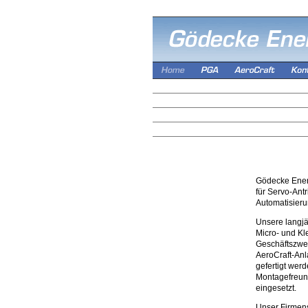
Gödecke Energ
für Servo-Ant
Automatisier
Unsere langjä
Micro- und Kl
Geschäftszwei
AeroCraft-Anla
gefertigt wer
Montagefreund
eingesetzt.
Unser Firmens